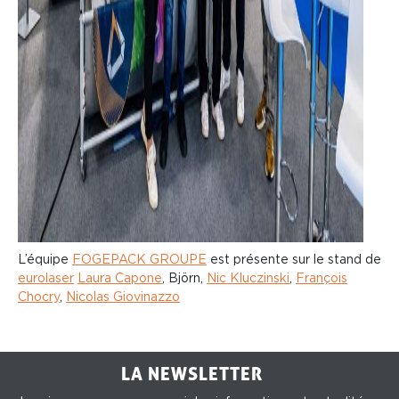
L’équipe
FOGEPACK GROUPE
est présente sur le stand de
eurolaser
Laura Capone
, Björn,
Nic Kluczinski
,
François
Chocry
,
Nicolas Giovinazzo
LA NEWSLETTER