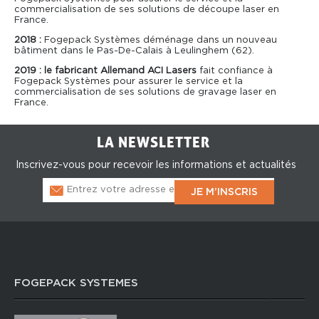
commercialisation de ses solutions de découpe laser en
France.
2018 :
Fogepack Systèmes déménage dans un nouveau
bâtiment dans le Pas-De-Calais à Leulinghem (62).
2019 : le fabricant Allemand ACI Lasers
fait confiance à
Fogepack Systèmes pour assurer le service et la
commercialisation de ses solutions de gravage laser en
France.
LA NEWSLETTER
Inscrivez-vous pour recevoir les informations et actualités
FOGEPACK SYSTEMES