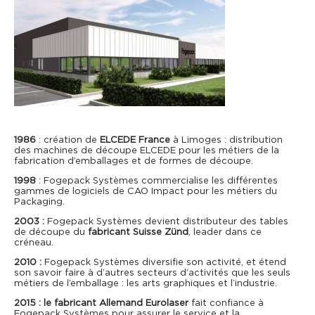
Actualités
Consommables
Formations
Reconditionnement
1986
: création de
ELCEDE France
à Limoges : distribution
des machines de découpe ELCEDE pour les métiers de la
fabrication d’emballages et de formes de découpe.
1998
: Fogepack Systèmes commercialise les différentes
gammes de logiciels de CAO Impact pour les métiers du
Packaging.
2003 :
Fogepack Systèmes devient distributeur des tables
de découpe du
fabricant Suisse Zünd
, leader dans ce
créneau.
2010 :
Fogepack Systèmes diversifie son activité, et étend
son savoir faire à d’autres secteurs d’activités que les seuls
métiers de l’emballage : les arts graphiques et l’industrie.
2015 : le fabricant Allemand Eurolaser
fait confiance à
Fogepack Systèmes pour assurer le service et la