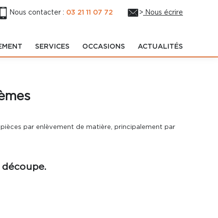
Nous contacter :
03 21 11 07 72
>
Nous écrire
EMENT
SERVICES
OCCASIONS
ACTUALITÉS
tèmes
s pièces par enlèvement de matière, principalement par
e découpe.