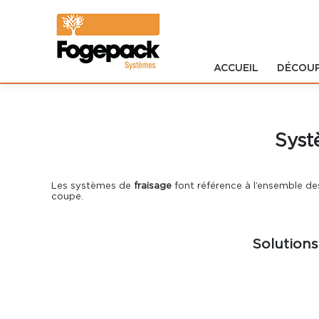
ACCUEIL
DÉCOU
Accueil
Découpe
Syst
Impression
Les systèmes de
fraisage
font référence à l’ensemble de
Formistes
coupe.
Logiciels
Solutions
Développement
SERVICES