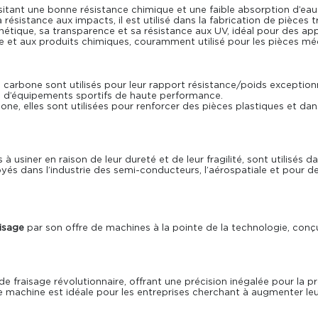
itant une bonne résistance chimique et une faible absorption d’eau
résistance aux impacts, il est utilisé dans la fabrication de pièces 
étique, sa transparence et sa résistance aux UV, idéal pour des appli
re et aux produits chimiques, couramment utilisé pour les pièces 
 carbone sont utilisés pour leur rapport résistance/poids exception
ion d’équipements sportifs de haute performance.
one, elles sont utilisées pour renforcer des pièces plastiques et da
s à usiner en raison de leur dureté et de leur fragilité, sont utilisés
ployés dans l’industrie des semi-conducteurs, l’aérospatiale et pour 
aisage
par son offre de machines à la pointe de la technologie, conç
de fraisage révolutionnaire, offrant une précision inégalée pour la 
 machine est idéale pour les entreprises cherchant à augmenter le