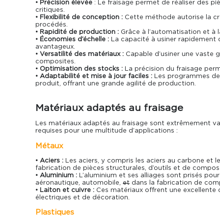
• Précision élevée
: Le fraisage permet de réaliser des pi
critiques.
• Flexibilité de conception :
Cette méthode autorise la cré
procédés.
• Rapidité de production :
Grâce à l’automatisation et à l
• Économies d’échelle :
La capacité à usiner rapidement 
avantageux.
• Versatilité des matériaux :
Capable d’usiner une vaste g
composites.
• Optimisation des stocks :
La précision du fraisage perm
• Adaptabilité et mise à jour faciles :
Les
programmes de 
produit, offrant une grande agilité de production.
Matériaux adaptés au fraisage
Les matériaux adaptés au fraisage sont extrêmement vari
requises pour une multitude d’applications :
Métaux
• Aciers :
Les aciers, y compris les aciers au carbone et les
fabrication de pièces structurales, d’outils et de comp
• Aluminium :
L’aluminium et ses alliages sont prisés pour l
aéronautique, automobile,
et
dans la fabrication de com
• Laiton et cuivre :
Ces matériaux offrent une excellente c
électriques et de décoration.
Plastiques