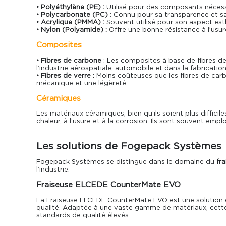
• Polyéthylène (PE) :
Utilisé pour des composants nécess
• Polycarbonate (PC)
: Connu pour sa transparence et sa 
• Acrylique (PMMA) :
Souvent utilisé pour son aspect esth
• Nylon (Polyamide) :
Offre une bonne résistance à l’usu
Composites
• Fibres de carbone
: Les composites à base de fibres de
l’industrie aérospatiale, automobile et dans la fabricat
• Fibres de verre :
Moins coûteuses que les fibres de carb
mécanique et une légèreté.
Céramiques
Les matériaux céramiques, bien qu’ils soient plus difficile
chaleur, à l’usure et à la corrosion. Ils sont souvent em
Les solutions de Fogepack Systèmes
Fogepack Systèmes se distingue dans le domaine du
fr
l’industrie.
Fraiseuse ELCEDE CounterMate EVO
La
Fraiseuse ELCEDE CounterMate EVO
est une solution 
qualité. Adaptée à une vaste gamme de matériaux, cette
standards de qualité élevés.