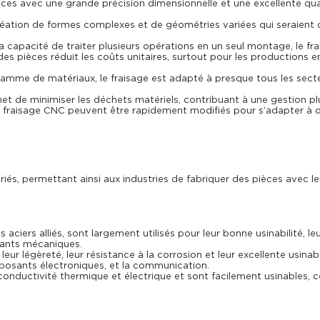
èces avec une grande précision dimensionnelle et une excellente qual
ation de formes complexes et de géométries variées qui seraient diff
a capacité de traiter plusieurs opérations en un seul montage, le fr
des pièces réduit les coûts unitaires, surtout pour les productions
amme de matériaux, le fraisage est adapté à presque tous les secte
et de minimiser les déchets matériels, contribuant à une gestion pl
fraisage CNC
peuvent être rapidement modifiés pour s’adapter à d
és, permettant ainsi aux industries de fabriquer des pièces avec le
 aciers alliés, sont largement utilisés pour leur bonne usinabilité, le
osants mécaniques.
eur légèreté, leur résistance à la corrosion et leur excellente usinabil
posants électroniques, et la communication.
onductivité thermique et électrique et sont facilement usinables, c