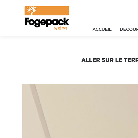
ACCUEIL
DÉCOU
Accueil
Découpe
ALLER SUR LE TER
Impression
Formistes
Logiciels
Développement
SERVICES