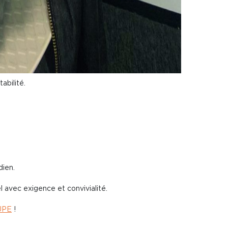
abilité.
dien.
l avec exigence et convivialité.
UPE
!