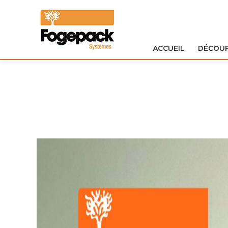
ACCUEIL
DÉCOU
Accueil
Découpe
Impression
Formistes
Logiciels
Développement
SERVICES