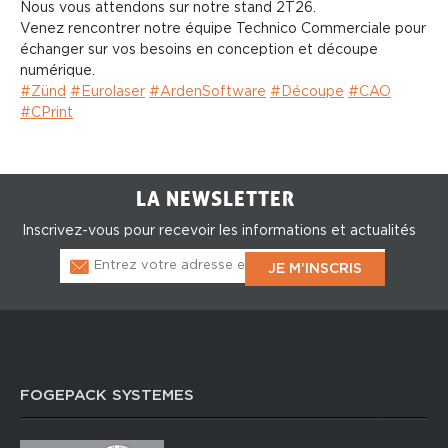
Nous vous attendons sur notre stand 2T26.
Venez rencontrer notre équipe Technico Commerciale pour
échanger sur vos besoins en conception et découpe
numérique.
#
Zünd
#
Eurolaser
#
ArdenSoftware
#
Découpe
#
CAO
#
CPrint
LA NEWSLETTER
Inscrivez-vous pour recevoir les informations et actualités
FOGEPACK SYSTEMES