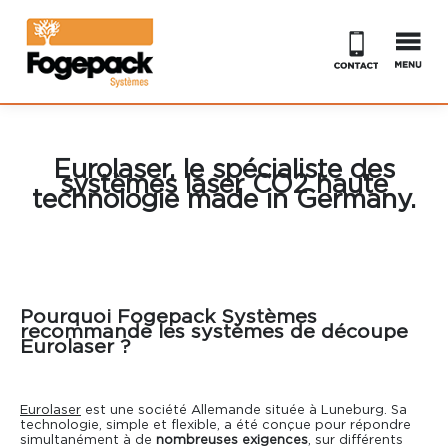
Accueil
Eurolaser, le spécialiste des
Découpe
systèmes laser CO2 haute
technologie made in Germany.
Impression
Laser
Formistes
Logiciels
Fraisage
Pourquoi Fogepack Systèmes
recommande les systèmes de découpe
Eurolaser ?
Développement
Jet d’eau
Logiciel de CAO Impact
SERVICES
ELCEDE
Logiciel Prepare It
Module de lubrification
Eurolaser
est une société Allemande située à Luneburg. Sa
technologie, simple et flexible, a été conçue pour répondre
simultanément à de
nombreuses exigences
, sur différents
Occasions
Logiciel Optiscout
Virtual Rubber
SAV