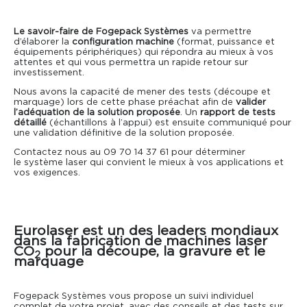
Le savoir-faire de Fogepack Systèmes
va permettre
d’élaborer la
configuration machine
(format, puissance et
équipements périphériques) qui répondra au mieux à vos
attentes et qui vous permettra un rapide retour sur
investissement.
Nous avons la capacité de mener des tests (découpe et
marquage) lors de cette phase préachat afin de
valider
l’adéquation de la solution proposée
. Un
rapport de tests
détaillé
(échantillons à l’appui) est ensuite communiqué pour
une validation définitive de la solution proposée.
Contactez nous au 09 70 14 37 61 pour déterminer
le
système laser
qui convient le mieux à vos applications et
vos exigences.
Eurolaser est un des leaders mondiaux
dans la fabrication de machines laser
CO
pour la découpe, la gravure et le
2
marquage
Fogepack Systèmes vous propose un suivi individuel
complet de votre projet, avec des conseils et des tests sur