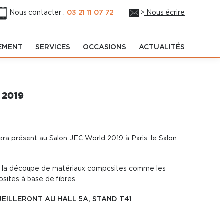
Nous contacter :
03 21 11 07 72
>
Nous écrire
EMENT
SERVICES
OCCASIONS
ACTUALITÉS
 2019
era présent au Salon
JEC
World 2019 à Paris, le Salon
ur la découpe de matériaux composites comme les
sites à base de fibres.
EILLERONT AU HALL 5A, STAND T41