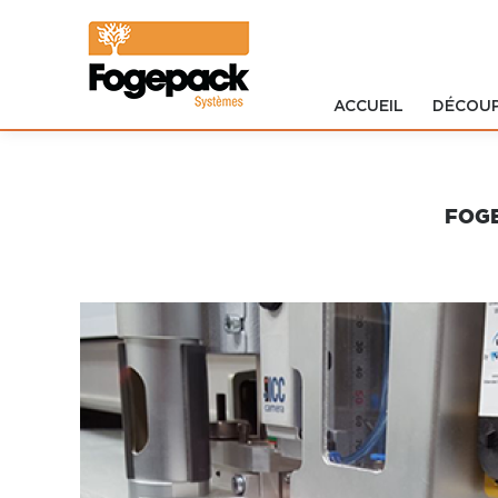
ACCUEIL
DÉCOU
Accueil
Découpe
FOGE
Impression
Formistes
Logiciels
Développement
SERVICES