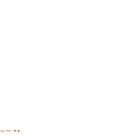
epack.com
.