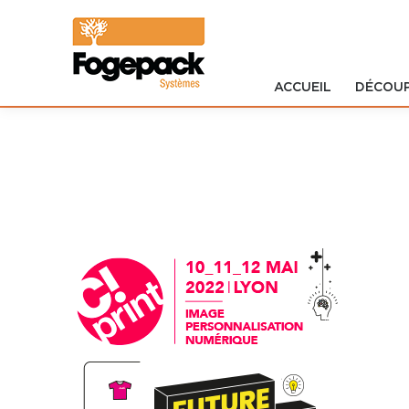
ACCUEIL
DÉCOU
Accueil
Découpe
Impression
Formistes
Logiciels
Développement
SERVICES