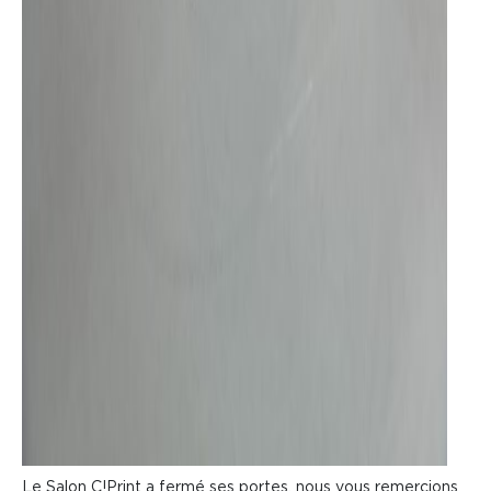
Le Salon C!Print a fermé ses portes, nous vous remercions