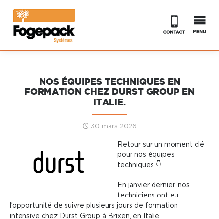
Accueil
NOS ÉQUIPES TECHNIQUES EN
Découpe
FORMATION CHEZ DURST GROUP EN
ITALIE.
Impression
Laser
30 mars 2026
Formistes
Retour sur un moment clé
Logiciels
Fraisage
pour nos équipes
techniques 👇
Développement
Jet d’eau
Logiciel de CAO Impact
En janvier dernier, nos
SERVICES
ELCEDE
Logiciel Prepare It
Module de lubrification
techniciens ont eu
l’opportunité de suivre plusieurs jours de formation
Occasions
Logiciel Optiscout
Virtual Rubber
SAV
intensive chez Durst Group à Brixen, en Italie.