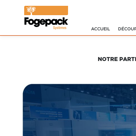
ACCUEIL
DÉCOU
Accueil
Découpe
NOTRE PART
Impression
Formistes
Logiciels
Développement
SERVICES